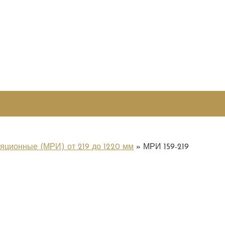
ционные (МРИ) от 219 до 1220 мм
МРИ 159-219