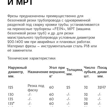
И МРТ
Фрезы предназначены преимущественно для
безогневой резки трубопровода с одновременной
разделкой под сварку кромки трубы; устанавливаются
на переносные труборезы «FEIN», МРТ (машина
безогневой резки труб) и др. для резки
магистрального трубопровода условным диаметром
200-1400 мм при аварийных и плановых работах.
Материал фрезы — инструментальная сталь Р18 или
её заменители.
Технические характеристики:
Наружный
Угол при
Число
Поса
Толщина,
диаметр,
Назначение
вершине,
зубьев,
диам
мм.
мм.
α°
шт.
мм.
Резка под
125
60
25
32
32H7
фаску
130
-/-
60
-/-
32
-/-
135
-/-
60
-/-
32
-/-
135*
-/-
60
-/-
28
-/-