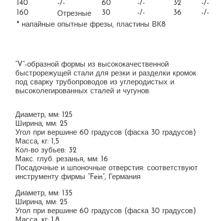
140
-/-
60
-/-
32
-/-
160
30
-/-
36
-/-
Отрезные
* напайные опытные фрезы, пластины ВК8
“V”-образной формы из высококачественной
быстрорежущей стали для резки и разделки кромок
под сварку трубопроводов из углеродистых и
высоколегированных сталей и чугунов.
Диаметр, мм: 125
Ширина, мм: 25
Угол при вершине 60 градусов (фаска 30 градусов)
Масса, кг: 1,5
Кол-во зубьев: 32
Макс. глуб. резанья, мм: 16
Посадочные и шпоночные отверстия: соответствуют
инструменту фирмы “Fein”, Германия
Диаметр, мм: 135
Ширина, мм: 25
Угол при вершине 60 градусов (фаска 30 градусов)
Масса, кг: 1,8