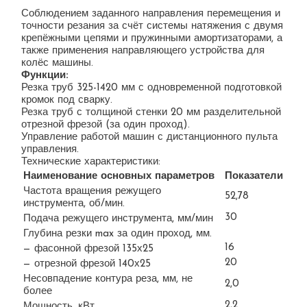
Соблюдением заданного направления перемещения и
точности резания за счёт системы натяжения с двумя
крепёжными цепями и пружинными амортизаторами, а
также применения направляющего устройства для
колёс машины.
Функции:
Резка труб 325-1420 мм с одновременной подготовкой
кромок под сварку.
Резка труб с толщиной стенки 20 мм разделительной
отрезной фрезой (за один проход).
Управление работой машин с дистанционного пульта
управления.
Технические характеристики:
Наименование основных параметров
Показатели
Частота вращения режущего
52,78
инструмента, об/мин.
30
Подача режущего инструмента, мм/мин
Глубина резки max за один проход, мм.
16
— фасонной фрезой 135х25
20
— отрезной фрезой 140х25
Несовпадение контура реза, мм, не
2,0
более
2,2
Мощность, кВт