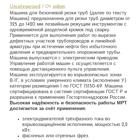
Uncategorized
/ От
admin
Машина для безогневой резки труб (далее по тексту
Машина) предназначена для резки труб диаметром от
325 до 1420 мм лезвийным режущим инструментом с
одновременной разделкой кромок под сварку.
Применяется для выполнения работ по вырезке
дефектных участков трубопроводов и линейной
арматуры при истечении нефти без избыточного
давления и предварительного опорожнения трубы.
Машина выпускается с электрическим приводом.
Управление работой машин с осуществляется с
помощью дистанционного пульта управления.
Машина эксплуатируется во взрывоопасных зонах
В-1Г, в условиях умеренного климата (исполнение У)
категории размещения 1 по ГОСТ 15150-69. Машина
сертифицирована в системе сертификации ГОСТ Р и
разрешена к применению Госгортехнадзором России.
Высокая надёжность и безопасность работы МРТ
достигается з
а счёт применения:
электродвигателей трёхфазного тока во
взрывозащищённом исполнении, мощностью 2,2
кВт;
фасонных или отрезных фрез.