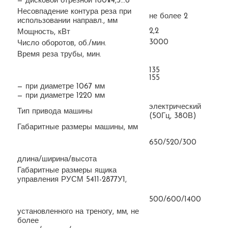
— дисковой отрезной 160×4,5…6
Несовпадение контура реза при
не более 2
использовании направл., мм
2,2
Мощность, кВт
3000
Число оборотов, об./мин.
Время реза трубы, мин.
135
155
— при диаметре 1067 мм
— при диаметре 1220 мм
электрический
Тип привода машины
(50Гц, 380В)
Габаритные размеры машины, мм
650/520/300
длина/ширина/высота
Габаритные размеры ящика
управления РУСМ 5411-2877У1,
500/600/1400
установленного на треногу, мм, не
более